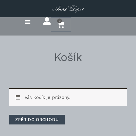
Přeskočit
na
obsah
0
Cart
Košík
Váš košík je prázdný.
ZPĚT DO OBCHODU