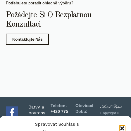
Potřebujete poradit ohledně výběru?
Požádejte Si O Bezplatnou
Konzultaci
Kontaktujte Nás
Telefon:
Otevírací
Barvy a
Facebook-
+420 775
Doba:
povrchy
Copyright ©
f
656 166
2020 Antik
Sklad
Email:
Spravovat Souhlas s
Schůzky a
Depot -
selského
info@antikdepot.cz
Všechna
prohlídky