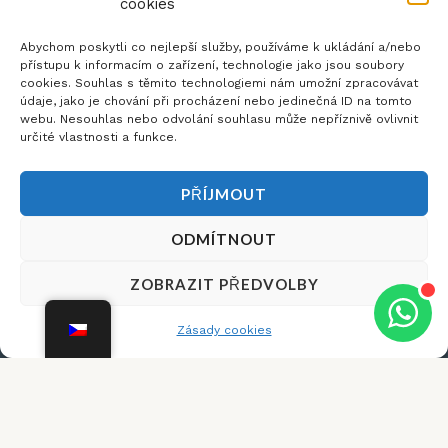
cookies
nábytku
práva
si s námi
vyhrazena
Obchodní
můžete
Abychom poskytli co nejlepší služby, používáme k ukládání a/nebo
podmínky
kdykoli
přístupu k informacím o zařízení, technologie jako jsou soubory
domluvit
cookies. Souhlas s těmito technologiemi nám umožní zpracovávat
Zásady
na čísle
údaje, jako je chování při procházení nebo jedinečná ID na tomto
cookies
775 656
webu. Nesouhlas nebo odvolání souhlasu může nepříznivě ovlivnit
(EU)
166 nebo
určité vlastnosti a funkce.
Reklamace
na
a vrácení
info@antikdepot.cz
PŘÍJMOUT
zboží
Odstoupení
ODMÍTNOUT
od smlouvy
Dobrý den,
×
Zásady
ZOBRAZIT PŘEDVOLBY
potřebujete s
ochrany
něčím poradit?
osobních
Zásady cookies
údajů