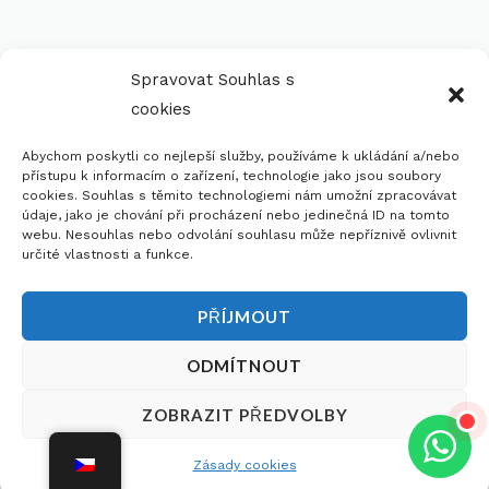
Spravovat Souhlas s
cookies
Abychom poskytli co nejlepší služby, používáme k ukládání a/nebo
přístupu k informacím o zařízení, technologie jako jsou soubory
cookies. Souhlas s těmito technologiemi nám umožní zpracovávat
údaje, jako je chování při procházení nebo jedinečná ID na tomto
webu. Nesouhlas nebo odvolání souhlasu může nepříznivě ovlivnit
určité vlastnosti a funkce.
PŘÍJMOUT
ODMÍTNOUT
Potřebujete poradit ohledně výběru?
Dobrý den,
×
ZOBRAZIT PŘEDVOLBY
Požádejte Si O Bezplatnou
potřebujete s
něčím poradit?
Konzultaci
Zásady cookies