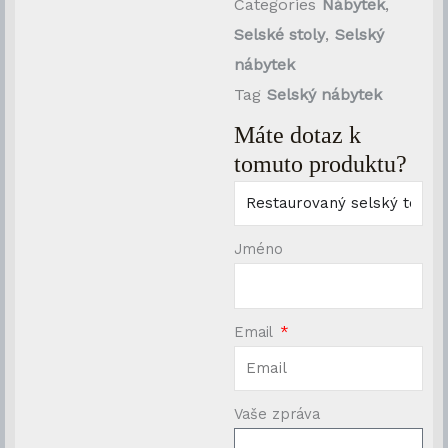
Categories
Nábytek
,
masivního
Selské stoly
,
Selský
smrkového
nábytek
dřeva
Tag
Selský nábytek
množství
Máte dotaz k
tomuto produktu?
Jméno
Email
Vaše zpráva