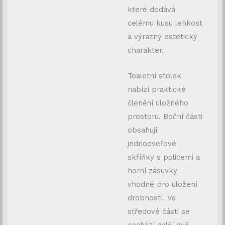
které dodává
celému kusu lehkost
a výrazný estetický
charakter.
Toaletní stolek
nabízí praktické
členění úložného
prostoru. Boční části
obsahují
jednodveřové
skříňky s policemi a
horní zásuvky
vhodné pro uložení
drobností. Ve
středové části se
nachází další dvě