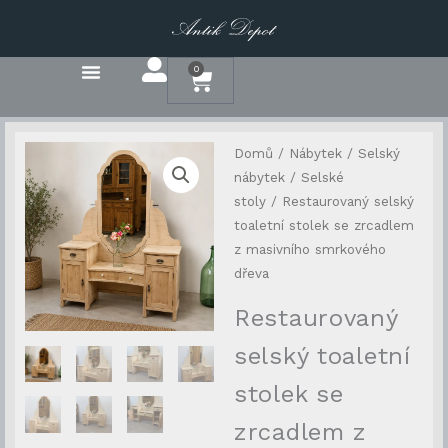
Přeskočit
na
obsah
0
Cart
Domů
/
Nábytek
/
Selský
nábytek
/
Selské
stoly
/ Restaurovaný selský
toaletní stolek se zrcadlem
z masivního smrkového
dřeva
Restaurovaný
selský toaletní
stolek se
zrcadlem z