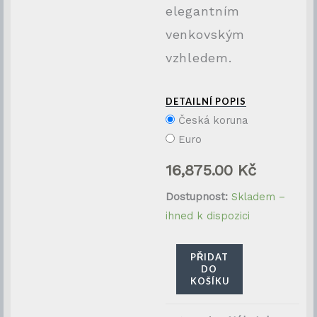
elegantním
venkovským
vzhledem.
DETAILNÍ POPIS
Česká koruna
Euro
16,875.00
Kč
Restaurovaný
Dostupnost:
Skladem –
selský
ihned k dispozici
toaletní
stolek
PŘIDAT
DO
se
KOŠÍKU
zrcadlem
z