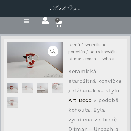
Přeskočit
na
obsah
0
Cart
Domů
/
Keramika a
porcelán
/ Retro konvička
Ditmar Urbach – Kohout
Keramická
starožitná konvička
/ džbánek ve stylu
Art Deco
v podobě
kohouta. Byla
vyrobena ve firmě
Ditmar – Urbach a