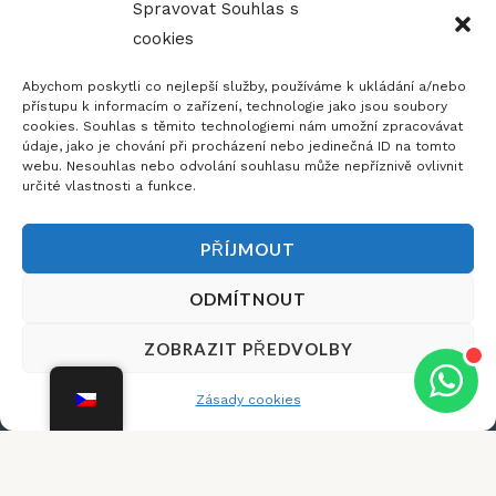
Spravovat Souhlas s
cookies
Abychom poskytli co nejlepší služby, používáme k ukládání a/nebo
přístupu k informacím o zařízení, technologie jako jsou soubory
cookies. Souhlas s těmito technologiemi nám umožní zpracovávat
údaje, jako je chování při procházení nebo jedinečná ID na tomto
webu. Nesouhlas nebo odvolání souhlasu může nepříznivě ovlivnit
určité vlastnosti a funkce.
PŘÍJMOUT
ODMÍTNOUT
Dobrý den,
×
ZOBRAZIT PŘEDVOLBY
potřebujete s
něčím poradit?
Telefon:
Otevírací
Barvy a
Zásady cookies
Facebook-
+420 775
Doba:
povrchy
Copyright ©
f
656 166
2020 Antik
Sklad
Email:
Schůzky a
Depot -
selského
info@antikdepot.cz
Všechna
prohlídky