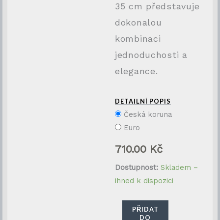
35 cm představuje
dokonalou
kombinaci
jednoduchosti a
elegance.
DETAILNÍ POPIS
Česká koruna
Euro
710.00
Kč
Rubinglas
Dostupnost:
Skladem –
čirá
ihned k dispozici
váza
35
PŘIDAT
DO