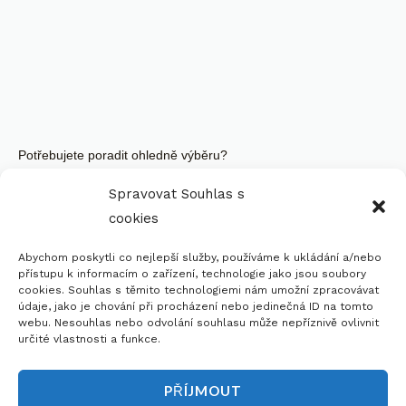
Potřebujete poradit ohledně výběru?
Požádejte Si O Bezplatnou
Spravovat Souhlas s
Konzultaci
cookies
Abychom poskytli co nejlepší služby, používáme k ukládání a/nebo
Kontaktujte Nás
přístupu k informacím o zařízení, technologie jako jsou soubory
cookies. Souhlas s těmito technologiemi nám umožní zpracovávat
údaje, jako je chování při procházení nebo jedinečná ID na tomto
webu. Nesouhlas nebo odvolání souhlasu může nepříznivě ovlivnit
určité vlastnosti a funkce.
PŘÍJMOUT