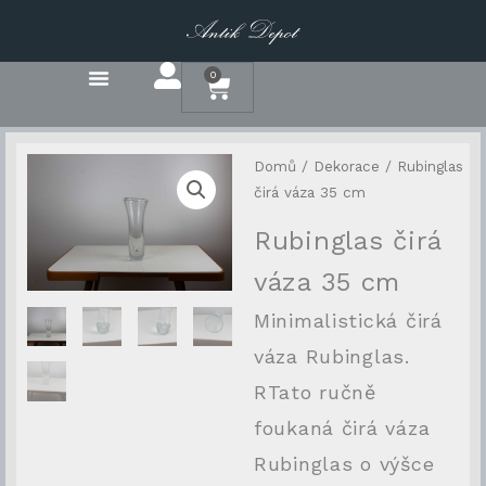
Přeskočit
na
obsah
0
Cart
Domů
/
Dekorace
/ Rubinglas
čirá váza 35 cm
Rubinglas čirá
váza 35 cm
Minimalistická čirá
váza Rubinglas.
RTato ručně
foukaná čirá váza
Rubinglas o výšce