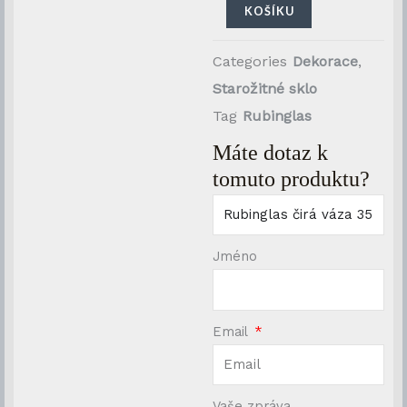
cm
KOŠÍKU
množství
Categories
Dekorace
,
Starožitné sklo
Tag
Rubinglas
Máte dotaz k
tomuto produktu?
Jméno
Email
Vaše zpráva