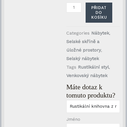
masivu
PŘIDAT
DO
s
KOŠÍKU
dolní
skříňkou
Categories
Nábytek
,
množství
Selské skříně a
úložné prostory
,
Selský nábytek
Tags
Rustikální styl
,
Venkovský nábytek
Máte dotaz k
tomuto produktu?
Jméno