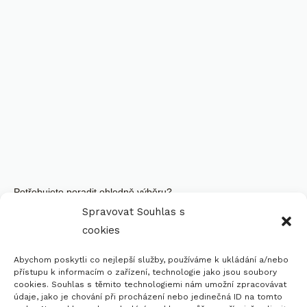
Potřebujete poradit ohledně výběru?
Spravovat Souhlas s
Požádejte Si O Bezplatnou
cookies
Konzultaci
Abychom poskytli co nejlepší služby, používáme k ukládání a/nebo
přístupu k informacím o zařízení, technologie jako jsou soubory
Kontaktujte Nás
cookies. Souhlas s těmito technologiemi nám umožní zpracovávat
údaje, jako je chování při procházení nebo jedinečná ID na tomto