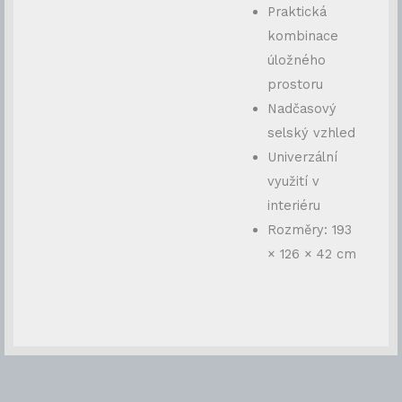
Praktická
kombinace
úložného
prostoru
Nadčasový
selský vzhled
Univerzální
využití v
interiéru
Rozměry: 193
× 126 × 42 cm