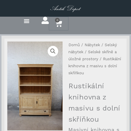
Přeskočit
na
obsah
0
Cart
Domů
/
Nábytek
/
Selský
nábytek
/
Selské skříně a
úložné prostory
/ Rustikální
knihovna z masivu s dolní
skříňkou
Rustikální
knihovna z
masivu s dolní
skříňkou
Masivní knihovna s