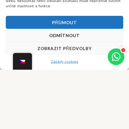
webu. Nesouhlas nebo odvolání souhlasu může nepříznivě ovlivnit
určité vlastnosti a funkce.
PŘÍJMOUT
ODMÍTNOUT
Dobrý den,
×
ZOBRAZIT PŘEDVOLBY
potřebujete s
něčím poradit?
Zásady cookies