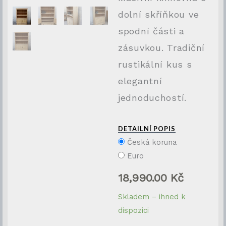
dolní skříňkou ve
spodní části a
zásuvkou. Tradiční
rustikální kus s
elegantní
jednoduchostí.
DETAILNÍ POPIS
Česká koruna
Euro
18,990.00
Kč
Rustikální
Skladem – ihned k
knihovna
dispozici
z