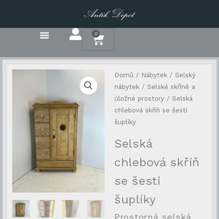
Přeskočit
na
obsah
0
Cart
Domů
/
Nábytek
/
Selský
nábytek
/
Selské skříně a
úložné prostory
/ Selská
chlebová skříň se šesti
šuplíky
Selská
chlebová skříň
se šesti
šuplíky
Prostorná selská