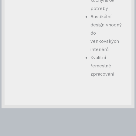
kuchyňské
potřeby
Rustikální
design vhodný
do
venkovských
interiérů
Kvalitní
řemeslné
zpracování