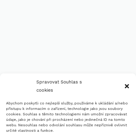
Spravovat Souhlas s
cookies
Potřebujete poradit ohledně výběru?
Požádejte Si O Bezplatnou
Abychom poskytli co nejlepší služby, používáme k ukládání a/nebo
přístupu k informacím o zařízení, technologie jako jsou soubory
Konzultaci
cookies. Souhlas s těmito technologiemi nám umožní zpracovávat
údaje, jako je chování při procházení nebo jedinečná ID na tomto
webu. Nesouhlas nebo odvolání souhlasu může nepříznivě ovlivnit
Kontaktujte Nás
určité vlastnosti a funkce.