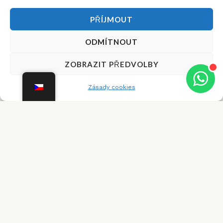
PŘÍJMOUT
ODMÍTNOUT
Dobrý den,
×
ZOBRAZIT PŘEDVOLBY
potřebujete s
něčím poradit?
Zásady cookies