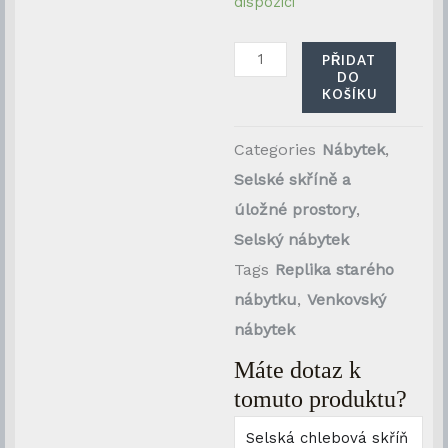
chlebová
dispozici
skříň
se
PŘIDAT
DO
šesti
KOŠÍKU
šuplíky
množství
Categories
Nábytek
,
Selské skříně a
úložné prostory
,
Selský nábytek
Tags
Replika starého
nábytku
,
Venkovský
nábytek
Máte dotaz k
tomuto produktu?