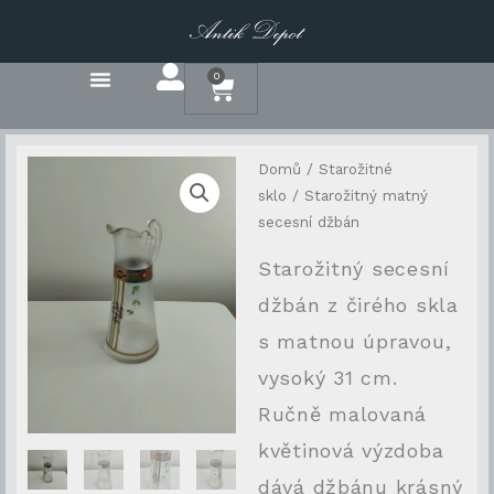
Přeskočit
na
obsah
0
Cart
Domů
/
Starožitné
sklo
/ Starožitný matný
secesní džbán
Starožitný secesní
džbán z čirého skla
s matnou úpravou,
vysoký 31 cm.
Ručně malovaná
květinová výzdoba
dává džbánu krásný