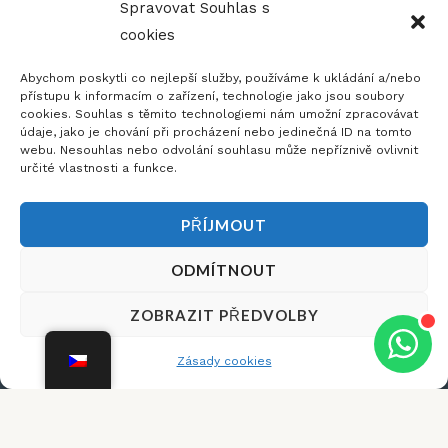
Spravovat Souhlas s
cookies
Abychom poskytli co nejlepší služby, používáme k ukládání a/nebo
přístupu k informacím o zařízení, technologie jako jsou soubory
cookies. Souhlas s těmito technologiemi nám umožní zpracovávat
údaje, jako je chování při procházení nebo jedinečná ID na tomto
webu. Nesouhlas nebo odvolání souhlasu může nepříznivě ovlivnit
určité vlastnosti a funkce.
PŘÍJMOUT
ODMÍTNOUT
Dobrý den,
×
ZOBRAZIT PŘEDVOLBY
potřebujete s
něčím poradit?
Telefon:
Otevírací
Barvy a
Zásady cookies
Facebook-
+420 775
Doba:
povrchy
Copyright ©
f
656 166
2020 Antik
Sklad
Email:
Schůzky a
Depot -
selského
info@antikdepot.cz
Všechna
prohlídky