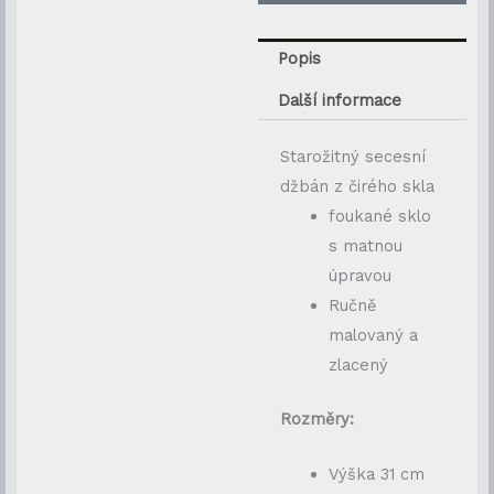
Popis
Další informace
Starožitný secesní
džbán z čirého skla
foukané sklo
s matnou
úpravou
Ručně
malovaný a
zlacený
Rozměry:
Výška 31 cm